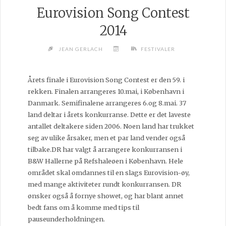
Eurovision Song Contest
2014
JEAN GERLACH
FESTIVALER
Årets finale i Eurovision Song Contest er den 59. i
rekken. Finalen arrangeres 10.mai, i København i
Danmark. Semifinalene arrangeres 6.og 8.mai. 37
land deltar i årets konkurranse. Dette er det laveste
antallet deltakere siden 2006. Noen land har trukket
seg av ulike årsaker, men et par land vender også
tilbake.DR har valgt å arrangere konkurransen i
B&W Hallerne på Refshaleøen i København. Hele
området skal omdannes til en slags Eurovision-øy,
med mange aktiviteter rundt konkurransen. DR
ønsker også å fornye showet, og har blant annet
bedt fans om å komme med tips til
pauseunderholdningen.