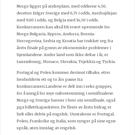
Norge ligger på andreplass, med oddsene 4,50,
deretter følger Sverige med 6,75 i odds, Aserbajdsjan
med 9,00 i odds, og Belgia med 14,50 i odds.
Konkurransen kan altså bli svært spennende for
Norge.Bulgaria, Kypros, Andorra, Bosnia-
Hercegovina, Serbia og Kroatia har trukket seg fra
årets finale på grunn av økonomiske problemer i
hjemlandene. Andre land som ikke deltar i år, er
Luxembourg, Monaco, Slovakia, Tsjekkia og Tyrkia.
Portugal og Polen kommer derimot tilbake, etter
henholdsvis ett og to års pause fra
konkurransen.Landene er delt inn i seks grupper,
for å unngå for mye nabostemming i semifinalene.
Norge og Sverige havner i hver sin semifinale, også
pga billettkapasiteten. De fleste av årets bidrag er
helt eller delvis på engelsk. Unntakene er Portugal,
Polen, Frankrike og Italia, som synger på sine egne
språk, uten innslag av engelsk.