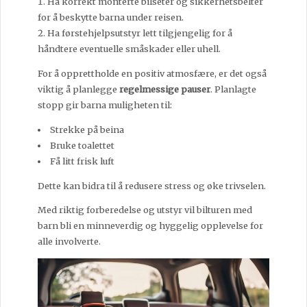
Ha korrekt monterte bilseter og sikkerhetsbelter
for å beskytte barna under reisen.
Ha førstehjelpsutstyr lett tilgjengelig for å
håndtere eventuelle småskader eller uhell.
For å opprettholde en positiv atmosfære, er det også
viktig å planlegge
regelmessige pauser
. Planlagte
stopp gir barna muligheten til:
Strekke på beina
Bruke toalettet
Få litt frisk luft
Dette kan bidra til å redusere stress og øke trivselen.
Med riktig forberedelse og utstyr vil bilturen med
barn bli en minneverdig og hyggelig opplevelse for
alle involverte.