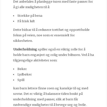
Det anbefales å planlegge turen med faste pauser for
å gi alle muligheten til å:
Strekke på bena
Få frisk luft
Dette bidrar til å redusere tretthet og opprettholde
fokus på veien, noe som er essensielt for
sikkerheten.
Underholdning
spiller også en viktig rolle for å
holde barn engasjert og rolig under bilturen. Ved å ha
tilgjengelige aktiviteter som:
Bøker
Lydbøker
Spill
kan barn lettere finne roen og kanskje til og med
sovne. Det er viktig å balansere tiden brukt på
underholdning med pauser, slik at barn får
nødvendige muligheter til å bevege seg og hvile.